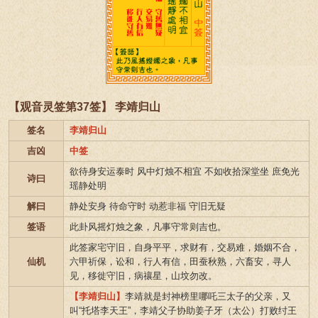
【观音灵签第37签】 李靖归山
签名
李靖归山
吉凶
中签
欲待身安运泰时 风中灯烛不相宜 不如收拾深堂坐 庶免光
诗曰
瑶静处明
解曰
静处安身 待命守时 动惹非福 守旧无疑
签语
此卦风摇灯烛之象，凡事守常则吉也。
此签家宅守旧，自身平平，求财有，交易难，婚姻不合，
仙机
六甲祈保，讼和，行人有信，田蚕秋熟，六畜安，寻人
见，移徙守旧，病禳星，山坟勿改。
【李靖归山】
李靖就是封神榜里哪吒三太子的父亲，又
叫“托塔李天王”，李靖父子协助姜子牙（太公）打败纣王