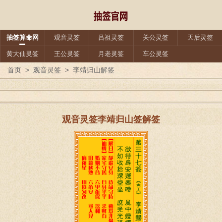
抽签算命网
观音灵签
吕祖灵签
关公灵签
天后灵签
黄大仙灵签
王公灵签
月老灵签
车公灵签
首页
>
观音灵签
>
李靖归山解签
观音灵签李靖归山签解签