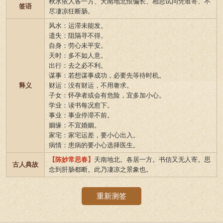
秋水依人各一方、天南地北恨偏长、相思试问凭谁寄、不
签语
尽凄凉狂断肠。
风水：运滞未能发。
遗失：阻隔寻不得。
自身：劳心未平安。
天时：多不如人意。
出行：去之必不利。
谋事：若想谋事成功，必要先等待时机。
释义
财运：没有财运，不用奢求。
子女：怀孕者或会有危险，宜多加小心。
学业：读书每况愈下。
事业：事业停滞不前。
姻缘：不宜婚姻。
家宅：家宅运差，要小心出入。
病情：患病的要小心选择医生。
【陈妙常思春】
天南地北。各居一方。书信又无人寄。思
古人典故
念到肝肠都断。此乃凄凉之景象也。
重新测签