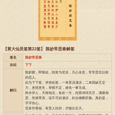
【黄大仙灵签第22签】 陈妙常思春解签
签名
陈妙常思春
吉凶
下下
陈妙嫦，即陈姑，削发为尼后，凡心未息，常常思念以前
的恋人。
此为下下签。求得此签，一来景况凄凉，二来因缺乏定
力，患得患失，举棋不定，难免一事无成。
解曰
秋水伊人，天南地北，各处一方，此恨绵绵无尽，满腹相
思，凭谁寄语，说不尽的凄凉，枉自痛断肝肠。真的是，
字字伤心。
宜多作善福，有贵人扶持，才能出生天。