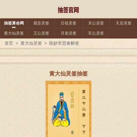
抽签算命网
观音灵签
吕祖灵签
关公灵签
天后灵签
黄大仙灵签
王公灵签
月老灵签
车公灵签
首页
>
黄大仙灵签
>
陈妙常思春解签
黄大仙灵签抽签