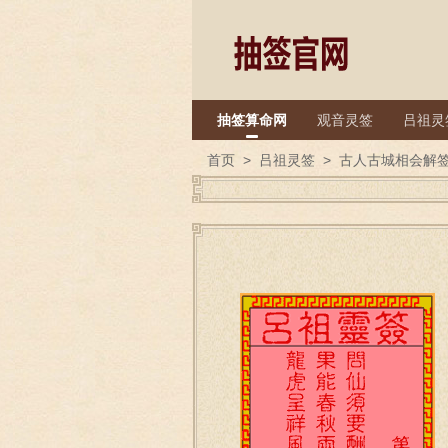
抽签算命网
观音灵签
吕祖灵
首页
>
吕祖灵签
>
古人古城相会解