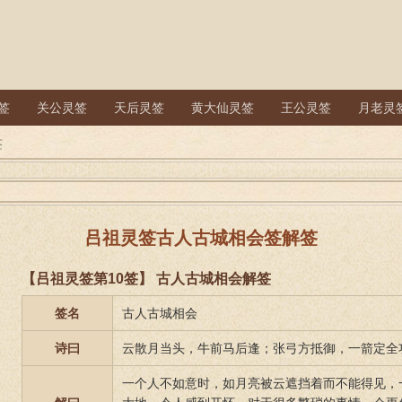
签
关公灵签
天后灵签
黄大仙灵签
王公灵签
月老灵
签
吕祖灵签古人古城相会签解签
【吕祖灵签第10签】 古人古城相会解签
签名
古人古城相会
诗曰
云散月当头，牛前马后逢；张弓方抵御，一箭定全
一个人不如意时，如月亮被云遮挡着而不能得见，