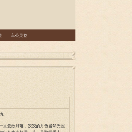
签
车公灵签
功。
一旦云散月落，皎皎的月色当然光照