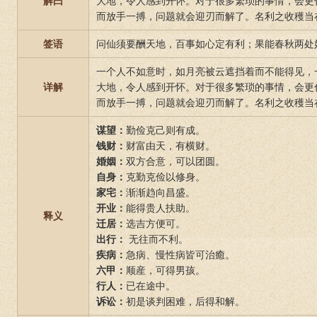
解曰
大地，令人感到开怀。对于很多繁琐的事情，会更
而放手一搏，问题就会迎刃而解了。名利之收穫当
签语
问仙须要酬天地，百事如心定有利；果能春秋两处
一个人不如意时，如月亮被云遮挡着而不能得见，
详解
大地，令人感到开怀。对于很多繁琐的事情，会更
而放手一搏，问题就会迎刃而解了。名利之收穫当
谋望：
勤俭克己则有成。
钱财：
财富由天，有横财。
婚姻：
双方合意，可以团圆。
自身：
克勤克俭以修身。
家宅：
渐渐趋向昌盛。
开业：
能得贵人扶助。
释义
迁居：
选吉方便可。
出行：
无往而不利。
疾病：
急病、慢性病皆可治癒。
六甲：
顺産，可得男孩。
行人：
已在途中。
诉讼：
初是谈判困难，后得和解。