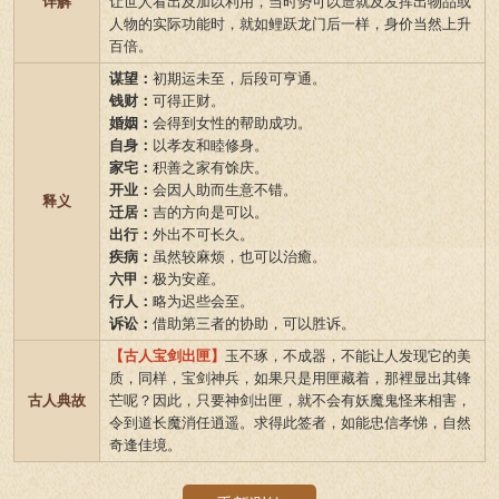
详解
让世人看出及加以利用，当时势可以造就及发挥出物品或
人物的实际功能时，就如鲤跃龙门后一样，身价当然上升
百倍。
谋望：
初期运未至，后段可亨通。
钱财：
可得正财。
婚姻：
会得到女性的帮助成功。
自身：
以孝友和睦修身。
家宅：
积善之家有馀庆。
开业：
会因人助而生意不错。
释义
迁居：
吉的方向是可以。
出行：
外出不可长久。
疾病：
虽然较麻烦，也可以治癒。
六甲：
极为安産。
行人：
略为迟些会至。
诉讼：
借助第三者的协助，可以胜诉。
【古人宝剑出匣】
玉不琢，不成器，不能让人发现它的美
质，同样，宝剑神兵，如果只是用匣藏着，那裡显出其锋
古人典故
芒呢？因此，只要神剑出匣，就不会有妖魔鬼怪来相害，
令到道长魔消任逍遥。求得此签者，如能忠信孝悌，自然
奇逢佳境。