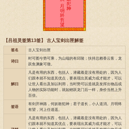
【吕祖灵签第13签】 古人宝剑出匣解签
签名
古人宝剑出匣
时可图兮势可乘，为山端的有邱陵；扶持总赖香云客，龙
诗曰
跃鱼渊象可徵。
凡是有用的东西，包括人，潜藏着是没有用处的，因为人
们跟本就不知道其优点，要表现出其威力或才能才，可以
解曰
让世人看出及加以利用，当时势可以造就及发挥出物品或
人物的实际功能时，就如鲤跃龙门后一样，身价当然上升
百倍。
有剑开神路，何妖敢犯神；君子道长，小人道消。月明终
签语
有望，河上任逍遥。
凡是有用的东西，包括人，潜藏着是没有用处的，因为人
们跟本就不知道其优点，要表现出其威力或才能才，可以