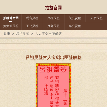
抽签算命网
观音灵签
吕祖灵签
关公灵签
天后灵签
黄大仙灵签
王公灵签
月老灵签
车公灵签
首页
>
吕祖灵签
>
古人宝剑出匣解签
吕祖灵签古人宝剑出匣签解签